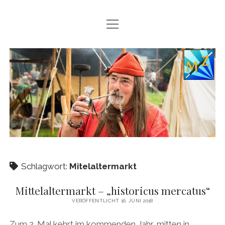
Menü
STARTSEITE
öffnen
ÜBER MICH
Schabbernax.de
AUFTRITTSPREISE
AUFTRITTE
KONTAKT
BILDERGALERIE
LINKS
Schlagwort:
Mitelaltermarkt
IMPRESSUM
Mittelaltermarkt – „historicus mercatus“
VERÖFFENTLICHT 16. JUNI 2018
facebook
Zum 2. Mal kehrt im kommenden Jahr, mitten in